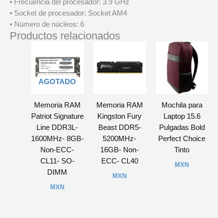
• Frecuencia del procesador: 3.9 GHz
• Socket de procesador: Socket AM4
• Número de núcleos: 6
Productos relacionados
AGOTADO
Memoria RAM
Memoria RAM
Mochila para
Patriot Signature
Kingston Fury
Laptop 15.6
Line DDR3L-
Beast DDR5-
Pulgadas Bold
1600MHz- 8GB-
5200MHz-
Perfect Choice
Non-ECC-
16GB- Non-
Tinto
CL11- SO-
ECC- CL40
MXN
DIMM
MXN
MXN