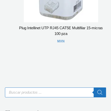
Plug Intellinet UTP RJ45 CAT5E Multifilar 15-micras
100 pza
MXN
B
ú
s
q
u
e
d