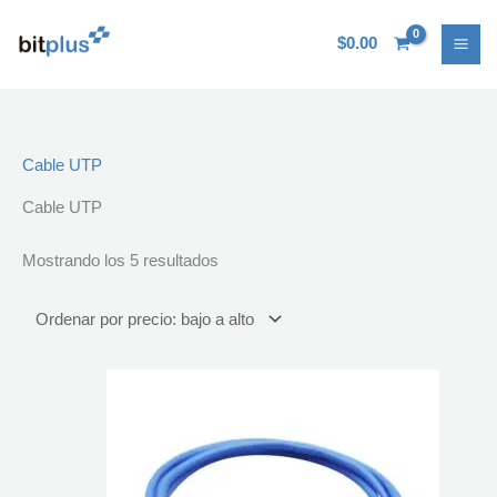
Ir
Ordenado
al
por
$
0.00
contenido
precio:
bajo
a
alto
Cable UTP
Cable UTP
Mostrando los 5 resultados