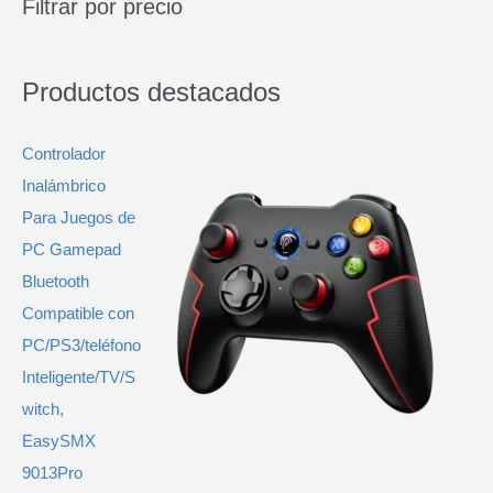
Filtrar por precio
a
d
e
p
r
Productos destacados
o
d
u
c
t
Controlador
o
s
Inalámbrico
Para Juegos de
PC Gamepad
Bluetooth
Compatible con
PC/PS3/teléfono
Inteligente/TV/S
witch,
EasySMX
9013Pro