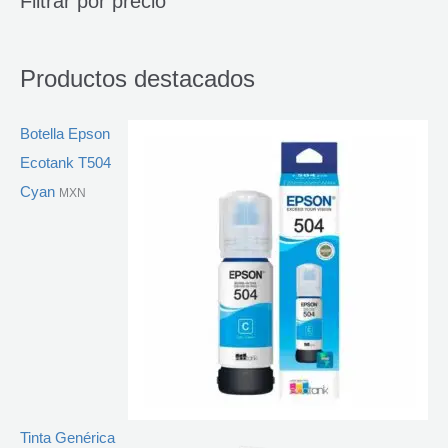
Filtrar por precio
a
d
e
p
r
Productos destacados
o
d
u
c
t
Botella Epson
o
s
Ecotank T504
Cyan
MXN
Tinta Genérica