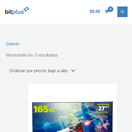
Ir
Ordenado
al
por
$
0.00
contenido
precio:
bajo
a
alto
Gamer
Mostrando los 3 resultados