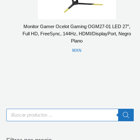
Monitor Gamer Ocelot Gaming OGM27-01 LED 27″,
Full HD, FreeSync, 144Hz, HDMI/DisplayPort, Negro
Plano
MXN
B
ú
s
q
u
e
d