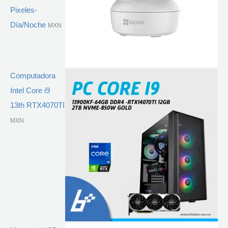
Pixeles-
Día/Noche
MXN
Computadora
Intel Core i9
13th RTX4070TI
MXN