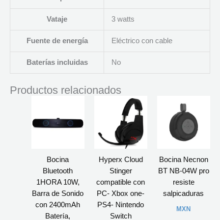
Vataje
‎3 watts
Fuente de energía
‎Eléctrico con cable
Baterías incluidas
‎No
Productos relacionados
Bocina
Hyperx Cloud
Bocina Necnon
Bluetooth
Stinger
BT NB-04W pro
1HORA 10W,
compatible con
resiste
Barra de Sonido
PC- Xbox one-
salpicaduras
con 2400mAh
PS4- Nintendo
MXN
Batería,
Switch