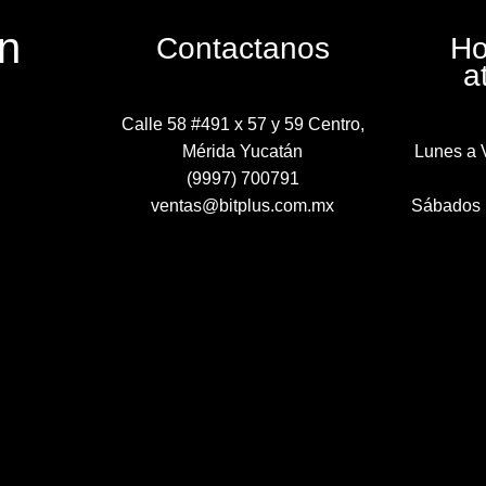
n
Contactanos
Ho
a
Calle 58 #491 x 57 y 59 Centro,
Mérida Yucatán
Lunes a 
(9997) 700791
ventas@bitplus.com.mx
Sábados 