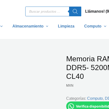
Búsqueda
Llámanos! (
de
productos
Almacenamiento
Limpieza
Computo
Memoria RAM
DDR5- 5200
CL40
MXN
Categorías:
Computo
,
D
Verifica disponibil