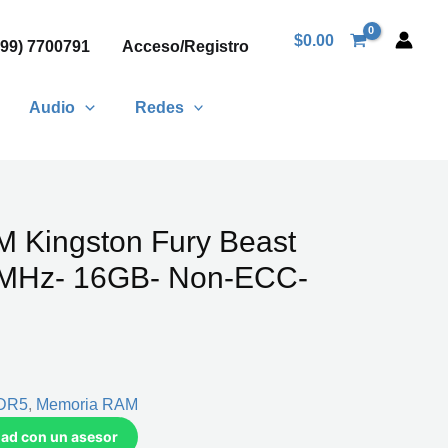
$
0.00
999) 7700791
Acceso/Registro
Audio
Redes
 Kingston Fury Beast
MHz- 16GB- Non-ECC-
DR5
,
Memoria RAM
idad con un asesor