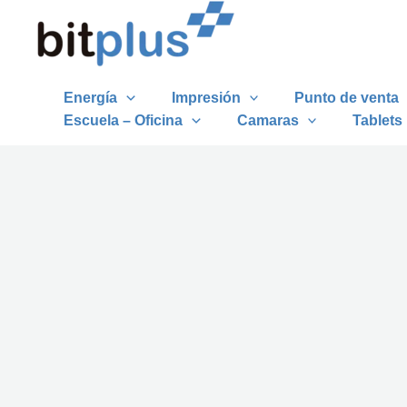
Ir
al
contenido
Energía
Impresión
Punto de venta
Escuela – Oficina
Camaras
Tablets