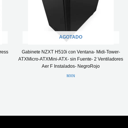
AGOTADO
ress
Gabinete NZXT H510i con Ventana- Midi-Tower-
ATXMicro-ATXMini-ATX- sin Fuente- 2 Ventiladores
Aer F Instalados- NegroRojo
MXN