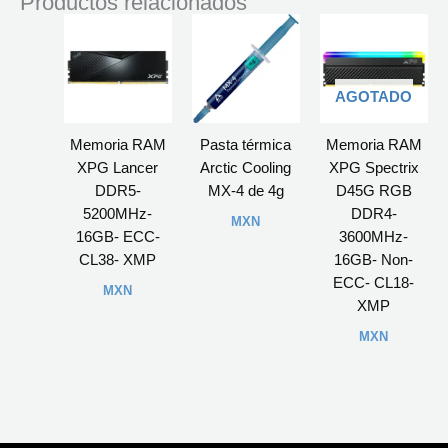
Productos relacionados
AGOTADO
Memoria RAM
Pasta térmica
Memoria RAM
XPG Lancer
Arctic Cooling
XPG Spectrix
DDR5-
MX-4 de 4g
D45G RGB
5200MHz-
DDR4-
MXN
16GB- ECC-
3600MHz-
CL38- XMP
16GB- Non-
ECC- CL18-
MXN
XMP
MXN