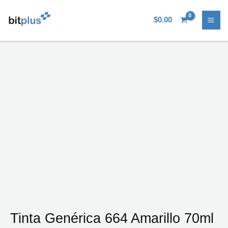
Ir
al
$
0.00
contenido
Tinta Genérica 664 Amarillo 70ml