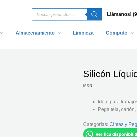
Búsqueda
Llámanos! (
de
productos
Almacenamiento
Limpieza
Computo
Silicón Líqu
MXN
Ideal para trabaj
Pega tela, cartón,
Categorías:
Cintas y Pe
Verifica disponibil