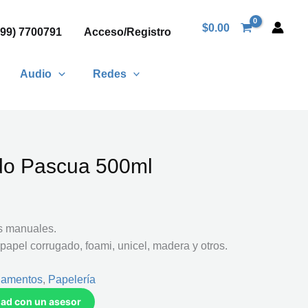
$
0.00
999) 7700791
Acceso/Registro
Audio
Redes
ido Pascua 500ml
os manuales.
 papel corrugado, foami, unicel, madera y otros.
gamentos
,
Papelería
idad con un asesor