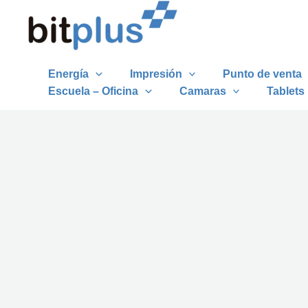
Ir
al
contenido
Energía
Impresión
Punto de venta
Escuela – Oficina
Camaras
Tablets