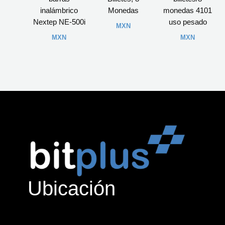
inalámbrico
Monedas
monedas 4101
Nextep NE-500i
uso pesado
MXN
MXN
MXN
Ubicación