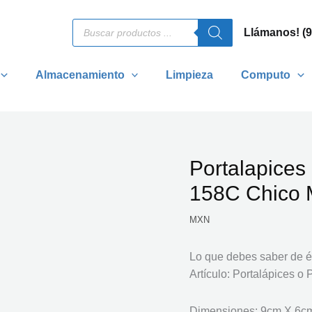
Búsqueda
Llámanos! (
de
productos
Almacenamiento
Limpieza
Computo
Portalapices
158C Chico M
MXN
Lo que debes saber de és
Artículo: Portalápices o 
Dimensiones: 9cm X 6c