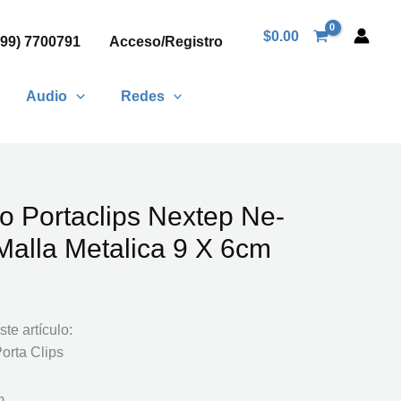
$
0.00
999) 7700791
Acceso/Registro
Audio
Redes
 o Portaclips Nextep Ne-
alla Metalica 9 X 6cm
te artículo:
Porta Clips
m