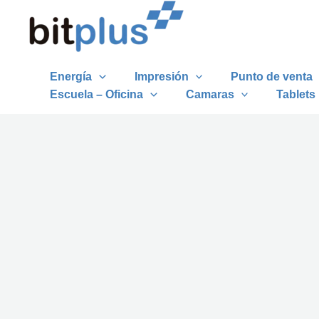
Ir
al
contenido
Energía
Impresión
Punto de venta
Escuela – Oficina
Camaras
Tablets