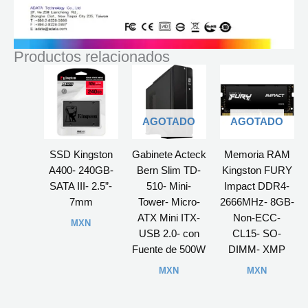
Productos relacionados
AGOTADO
AGOTADO
SSD Kingston
Gabinete Acteck
Memoria RAM
A400- 240GB-
Bern Slim TD-
Kingston FURY
SATA III- 2.5”-
510- Mini-
Impact DDR4-
7mm
Tower- Micro-
2666MHz- 8GB-
ATX Mini ITX-
Non-ECC-
MXN
USB 2.0- con
CL15- SO-
Fuente de 500W
DIMM- XMP
MXN
MXN