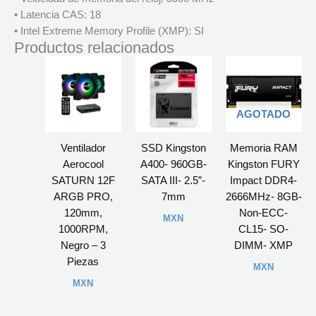
• Latencia CAS: 18
• Intel Extreme Memory Profile (XMP): SI
Productos relacionados
AGOTADO
Ventilador
SSD Kingston
Memoria RAM
Aerocool
A400- 960GB-
Kingston FURY
SATURN 12F
SATA III- 2.5”-
Impact DDR4-
ARGB PRO,
7mm
2666MHz- 8GB-
120mm,
Non-ECC-
MXN
1000RPM,
CL15- SO-
Negro – 3
DIMM- XMP
Piezas
MXN
MXN