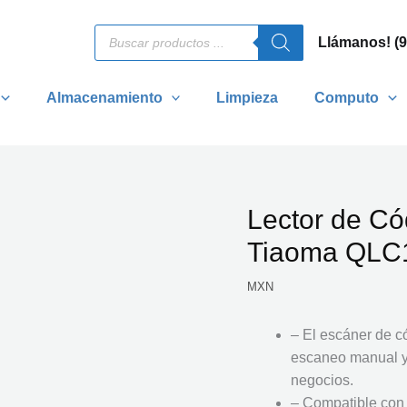
Búsqueda
Llámanos! (
de
productos
Almacenamiento
Limpieza
Computo
Lector de Có
Tiaoma QLC1
MXN
– El escáner de 
escaneo manual y 
negocios.
– Compatible con 