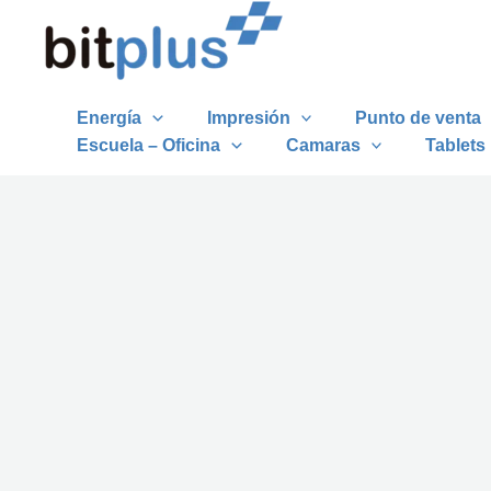
Ir
al
contenido
Energía
Impresión
Punto de venta
Escuela – Oficina
Camaras
Tablets