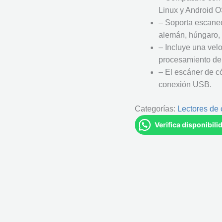
Linux y Android O
– Soporta escaneo 
alemán, húngaro, 
– Incluye una ve
procesamiento de 
– El escáner de c
conexión USB.
Categorías:
Lectores de 
Verifica disponibil