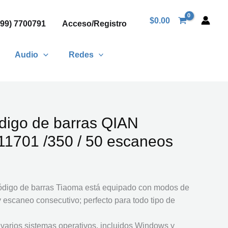
$
0.00
999) 7700791
Acceso/Registro
Audio
Redes
digo de barras QIAN
1701 /350 / 50 escaneos
código de barras Tiaoma está equipado con modos de
escaneo consecutivo; perfecto para todo tipo de
varios sistemas operativos, incluidos Windows y