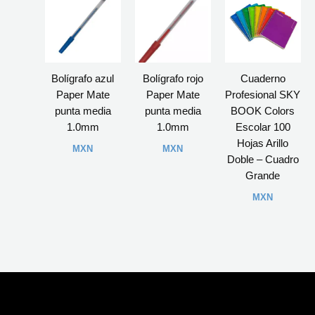
Bolígrafo azul
Bolígrafo rojo
Cuaderno
Paper Mate
Paper Mate
Profesional SKY
punta media
punta media
BOOK Colors
1.0mm
1.0mm
Escolar 100
Hojas Arillo
MXN
MXN
Doble – Cuadro
Grande
MXN