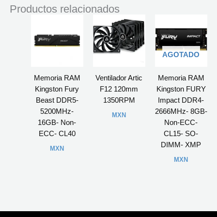
Productos relacionados
AGOTADO
Memoria RAM
Ventilador Artic
Memoria RAM
Kingston Fury
F12 120mm
Kingston FURY
Beast DDR5-
1350RPM
Impact DDR4-
5200MHz-
2666MHz- 8GB-
MXN
16GB- Non-
Non-ECC-
ECC- CL40
CL15- SO-
DIMM- XMP
MXN
MXN