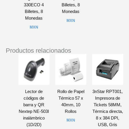
330ECO 4
Billetes, 8
Billetes, 8
Monedas
Monedas
MXN
MXN
Productos relacionados
Lector de
Rollo de Papel
3nStar RPT001,
códigos de
Térmico 57 x
Impresora de
barra y QR
40mm, 10
Tickets 58MM,
Nextep NE-503I
Rollos
Térmica directa,
inalámbrico
8 x 384 DPI,
MXN
(1D/2D)
USB, Gris